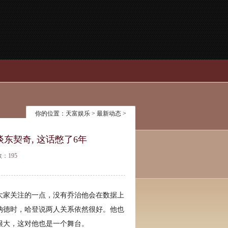
你的位置：
天富娱乐
>
最新动态
>
泪谈东契奇, 这话憋了6年
数：195
大家关注的一点，没有乔治他会在数据上
纳德时，哈登说两人关系依然很好。他也
很大，这对他也是一个舞台。