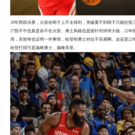
18年西部决赛，火箭在哨子上不太得利，突破要不到哨子只能狂投
27投不中也真是命不在火箭。勇士风格也是挺针对持球大核，22
局，东契奇也证明一件事情，哈登和勇士对抗不容易啊。这还是22
哈登打得可是巅峰勇士，巅峰库里。