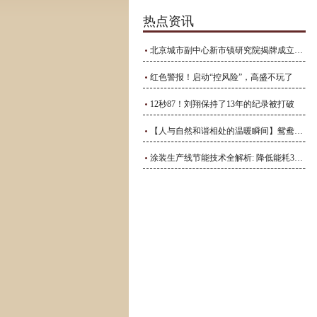
热点资讯
北京城市副中心新市镇研究院揭牌成立_永乐店镇_协同发展_产业
红色警报！启动“控风险”，高盛不玩了
12秒87！刘翔保持了13年的纪录被打破
【人与自然和谐相处的温暖瞬间】鸳鸯来到清凉河
涂装生产线节能技术全解析: 降低能耗30%的行业解决方案