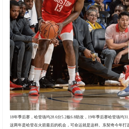
18年季后赛，哈登场均28.6分5.2板6.8助攻，19年季后赛哈登场均31
这两年是哈登在火箭最后的机会，可命运就是这样。东契奇今年打进总