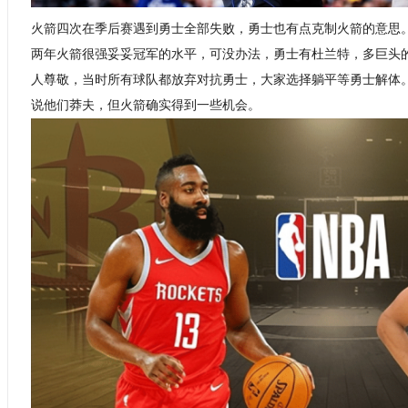
火箭四次在季后赛遇到勇士全部失败，勇士也有点克制火箭的意思。
两年火箭很强妥妥冠军的水平，可没办法，勇士有杜兰特，多巨头
人尊敬，当时所有球队都放弃对抗勇士，大家选择躺平等勇士解体
说他们莽夫，但火箭确实得到一些机会。